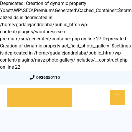
Deprecated: Creation of dynamic property
Yoast\WP\SEO\Premium\Generated\Cached_Container::$norm
alizedIds is deprecated in
/home/gadalejandrolaba/public_html/wp-
content/plugins/wordpress-seo-
premium/src/generated/container.php on line 27 Deprecated:
Creation of dynamic property acf_field_photo_gallery::$settings
is deprecated in /home/gadalejandrolaba/public_html/wp-
content/plugins/navz-photo-gallery/includes/__construct.php
on line 22
0939350110