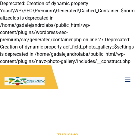
Deprecated: Creation of dynamic property
Yoast\WP\SEO\Premium\Generated\Cached_Container::$norm
alizedIds is deprecated in
/home/gadalejandrolaba/public_html/wp-
content/plugins/wordpress-seo-
premium/src/generated/container.php on line 27 Deprecated:
Creation of dynamic property acf_field_photo_gallery::$settings
is deprecated in /home/gadalejandrolaba/public_html/wp-
content/plugins/navz-photo-gallery/includes/__construct.php
on line 22