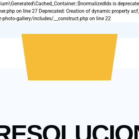
ium\Generated\Cached_Container::$normalizedIds is deprecate
php on line 27 Deprecated: Creation of dynamic property acf_fi
hoto-gallery/includes/__construct.php on line 22
 RESOLUCIO