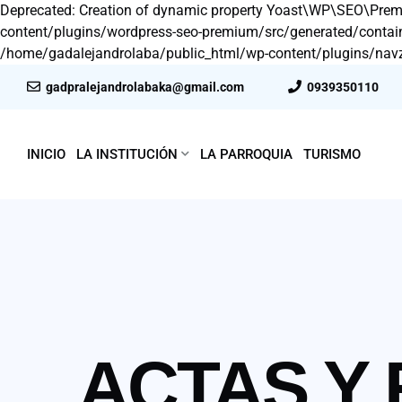
Deprecated: Creation of dynamic property Yoast\WP\SEO\Prem
content/plugins/wordpress-seo-premium/src/generated/container.
/home/gadalejandrolaba/public_html/wp-content/plugins/navz-p
gadpralejandrolabaka@gmail.com
0939350110
INICIO
LA INSTITUCIÓN
LA PARROQUIA
TURISMO
ACTAS Y