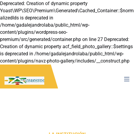
Deprecated: Creation of dynamic property
Yoast\WP\SEO\Premium\Generated\Cached_Container::$norm
alizedIds is deprecated in
/home/gadalejandrolaba/public_html/wp-
content/plugins/wordpress-seo-
premium/src/generated/container.php on line 27 Deprecated:
Creation of dynamic property acf_field_photo_gallery::$settings
is deprecated in /home/gadalejandrolaba/public_html/wp-
content/plugins/navz-photo-gallery/includes/__construct.php
on line 22